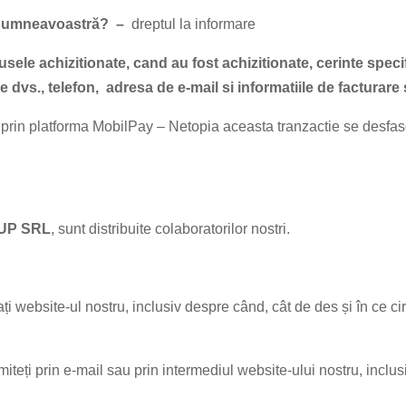
 dumneavoastră? –
dreptul la informare
ele achizitionate, cand au fost achizitionate, cerinte speci
le dvs., telefon, adresa de e-mail si informatiile de facturare
ul prin platforma MobilPay – Netopia aceasta tranzactie se desf
UP SRL
, sunt distribuite colaboratorilor nostri.
ați website-ul nostru, inclusiv despre când, cât de des și în ce cir
imiteți prin e-mail sau prin intermediul website-ului nostru, inclu