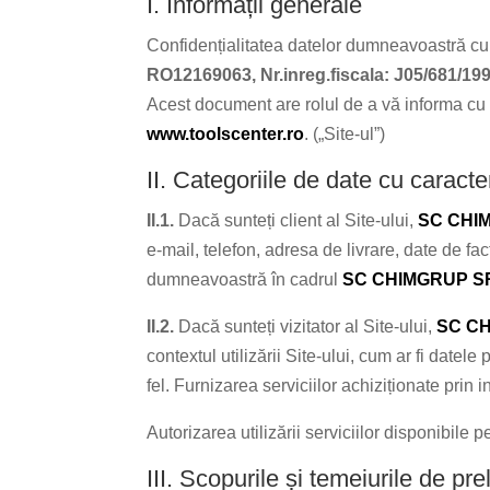
I. Informații generale
Confidențialitatea datelor dumneavoastră cu 
RO12169063, Nr.inreg.fiscala: J05/681/1999
Acest document are rolul de a vă informa cu p
www.toolscenter.ro
. („Site-ul”)
II. Categoriile de date cu caract
II.1.
Dacă sunteți client al Site-ului,
SC CHI
e-mail, telefon, adresa de livrare, date de fa
dumneavoastră în cadrul
SC CHIMGRUP S
II.2.
Dacă sunteți vizitator al Site-ului,
SC C
contextul utilizării Site-ului, cum ar fi datele
fel. Furnizarea serviciilor achiziționate prin 
Autorizarea utilizării serviciilor disponibile 
III. Scopurile și temeiurile de prel