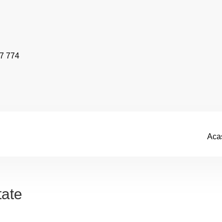
7 774
Aca
tate