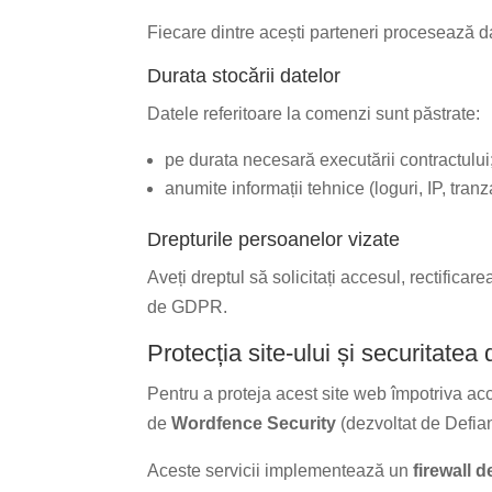
Fiecare dintre acești parteneri procesează dat
Durata stocării datelor
Datele referitoare la comenzi sunt păstrate:
pe durata necesară executării contractului
anumite informații tehnice (loguri, IP, tranz
Drepturile persoanelor vizate
Aveți dreptul să solicitați accesul, rectificar
de GDPR.
Protecția site-ului și securitatea 
Pentru a proteja acest site web împotriva acce
de
Wordfence Security
(dezvoltat de Defian
Aceste servicii implementează un
firewall 