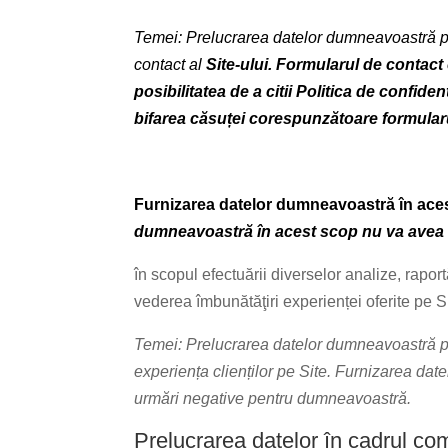
Temei: Prelucrarea datelor dumneavoastră pe
contact al
Site-ului. Formularul de contact 
posibilitatea
de a citii Politica de confide
bifarea căsuței corespunzătoare formularu
Furnizarea datelor dumneavoastră în aces
dumneavoastră în acest scop nu va avea
în scopul efectuării diverselor analize, raport
vederea îmbunătăţiri experienței oferite pe Si
Temei: Prelucrarea datelor dumneavoastră pe
experiența clienților pe Site. Furnizarea dat
urmări negative pentru dumneavoastră.
Prelucrarea datelor în cadrul 