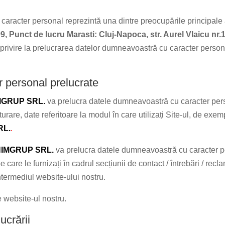
caracter personal reprezintă una dintre preocupările principale
, Punct de lucru Marasti: Cluj-Napoca, str. Aurel Vlaicu nr.
rivire la prelucrarea datelor dumneavoastră cu caracter personal, 
er personal prelucrate
MGRUP SRL.
va prelucra datele dumneavoastră cu caracter per
cturare, date referitoare la modul în care utilizați Site-ul, de e
RL.
.
HIMGRUP SRL.
va prelucra datele dumneavoastră cu caracter per
 pe care le furnizați în cadrul secțiunii de contact / întrebări / rec
intermediul website-ului nostru.
pe website-ul nostru.
ucrării