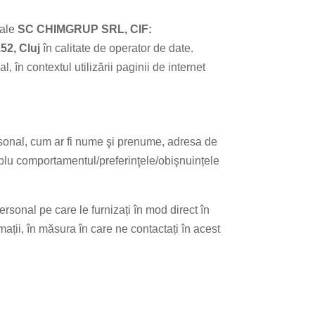
 ale
SC CHIMGRUP SRL, CIF:
152,
Cluj
în calitate de operator de date.
în contextul utilizării paginii de internet
sonal, cum ar fi nume şi prenume, adresa de
xemplu comportamentul/preferinţele/obişnuințele
sonal pe care le furnizați în mod direct în
lamații, în măsura în care ne contactați în acest