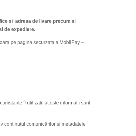
fice si adresa de livare precum si
 si de expediere.
asoara pe pagina securzata a MobilPay –
cumstanțe îl utilizați, aceste informatii sunt
siv conținutul comunicărilor și metadatele