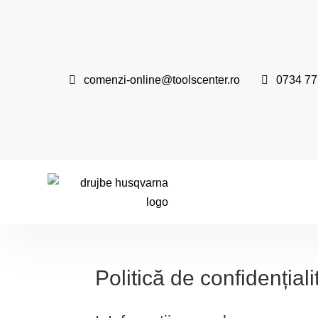

comenzi-online@toolscenter.ro

0734 77
Politică de confidențiali