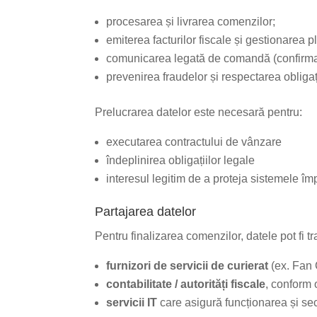
procesarea și livrarea comenzilor;
emiterea facturilor fiscale și gestionarea pl
comunicarea legată de comandă (confirmare
prevenirea fraudelor și respectarea obligații
Prelucrarea datelor este necesară pentru:
executarea contractului de vânzare
îndeplinirea obligațiilor legale
interesul legitim de a proteja sistemele împ
Partajarea datelor
Pentru finalizarea comenzilor, datele pot fi t
furnizori de servicii de curierat
(ex. Fan 
contabilitate / autorități fiscale
, conform o
servicii IT
care asigură funcționarea și se