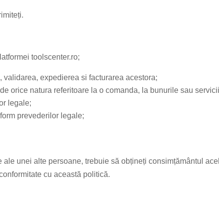
imiteți.
atformei toolscenter.ro;
, validarea, expedierea si facturarea acestora;
e orice natura referitoare la o comanda, la bunurile sau servicii
r legale;
orm prevederilor legale;
e ale unei alte persoane, trebuie să obțineți consimțământul acel
conformitate cu această politică.