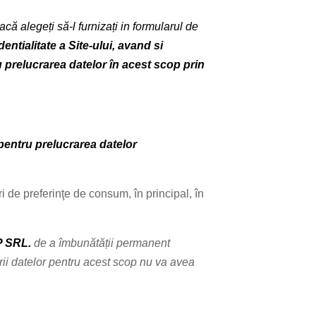
 alegeți să-l furnizați in formularul de
ntialitate a Site-ului, avand si
ru prelucrarea datelor în acest scop prin
pentru prelucrarea datelor
ri de preferinţe de consum, în principal, în
 SRL.
de a îmbunătății permanent
rii datelor pentru acest scop nu va avea