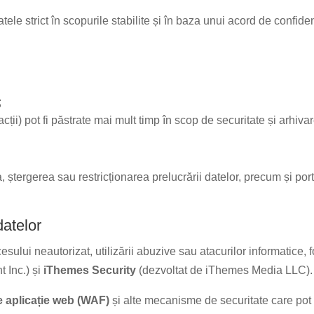
ele strict în scopurile stabilite și în baza unui acord de confidenț
;
acții) pot fi păstrate mai mult timp în scop de securitate și arhivar
ea, ștergerea sau restricționarea prelucrării datelor, precum și por
datelor
sului neautorizat, utilizării abuzive sau atacurilor informatice, f
t Inc.) și
iThemes Security
(dezvoltat de iThemes Media LLC).
de aplicație web (WAF)
și alte mecanisme de securitate care pot a