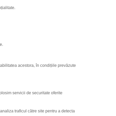
ialitate.
e.
tabilitatea acestora, în condițiile prevăzute
olosim servicii de securitate oferite
naliza traficul către site pentru a detecta