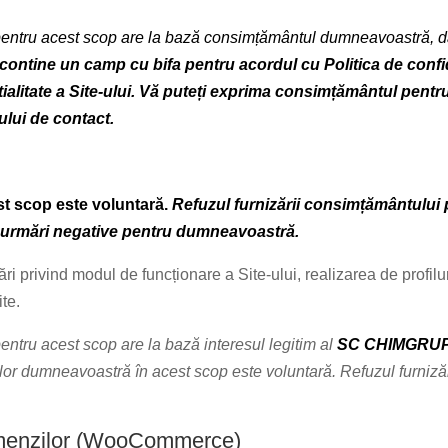
ntru acest scop are la bază consimțământul dumneavoastră, dacă
contine un camp cu bifa pentru acordul cu Politica de confide
ntialitate a Site-ului. Vă puteți exprima consimțământul pent
lui de contact.
t scop este voluntară.
Refuzul furnizării consimțământului 
 urmări negative pentru dumneavoastră.
ări privind modul de funcționare a Site-ului, realizarea de profilu
te.
ntru acest scop are la bază interesul legitim al
SC CHIMGRUP
elor dumneavoastră în acest scop este voluntară. Refuzul furniză
comenzilor (WooCommerce)