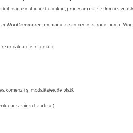
ediul magazinului nostru online, procesăm datele dumneavoastră
rmei
WooCommerce
, un modul de comerț electronic pentru Wor
re următoarele informații:
ea comenzii și modalitatea de plată
entru prevenirea fraudelor)