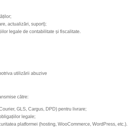
ăților;
, actualizări, suport);
lor legale de contabilitate și fiscalitate.
otriva utilizării abuzive
ransmise către:
Courier, GLS, Cargus, DPD) pentru livrare;
bligațiilor legale;
curitatea platformei (hosting, WooCommerce, WordPress, etc.).